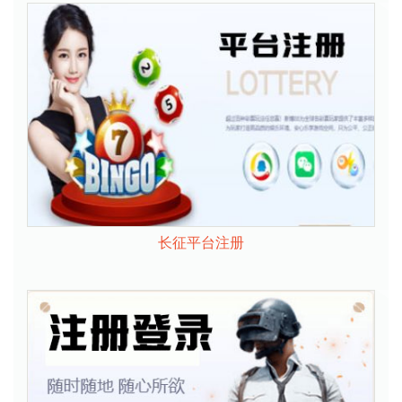
长征平台注册