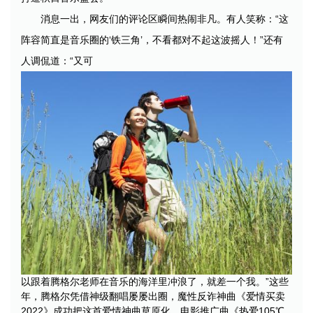
消息一出，网友们的评论区瞬间热闹非凡。有人笑称：“这
阵容简直是音乐圈的‘铁三角’，不看都对不起这波摇人！”还有
人调侃道：“又可
以跟着腾格尔老师在音乐的海洋里冲浪了，就差一个我。”这些
年，腾格尔凭借神级翻唱屡屡出圈，魔性反诈神曲《爱情买卖
2022》成功把这首爱情神曲草原化，电影推广曲《热爱105℃