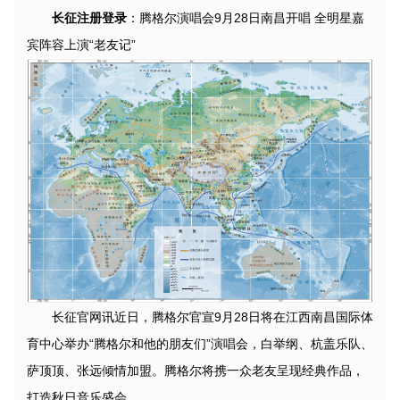
长征注册登录
：腾格尔演唱会9月28日南昌开唱 全明星嘉
宾阵容上演“老友记”
长征官网讯近日，腾格尔官宣9月28日将在江西南昌国际体
育中心举办“腾格尔和他的朋友们”演唱会，白举纲、杭盖乐队、
萨顶顶、张远倾情加盟。腾格尔将携一众老友呈现经典作品，
打造秋日音乐盛会。