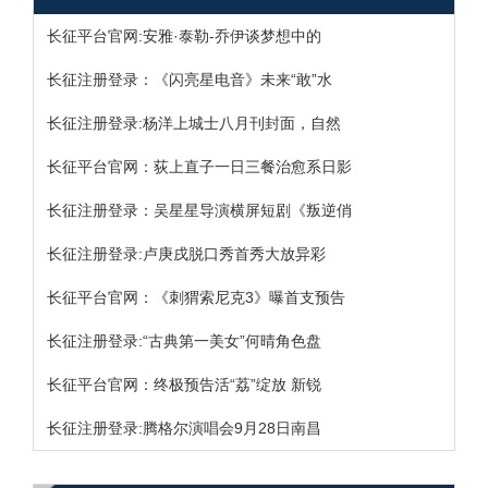
长征平台官网:安雅·泰勒-乔伊谈梦想中的
长征注册登录：《闪亮星电音》未来“敢”水
长征注册登录:杨洋上城士八月刊封面，自然
长征平台官网：荻上直子一日三餐治愈系日影
长征注册登录：吴星星导演横屏短剧《叛逆俏
长征注册登录:卢庚戌脱口秀首秀大放异彩
长征平台官网：《刺猬索尼克3》曝首支预告
长征注册登录:“古典第一美女”何晴角色盘
长征平台官网：终极预告活“荔”绽放 新锐
长征注册登录:腾格尔演唱会9月28日南昌