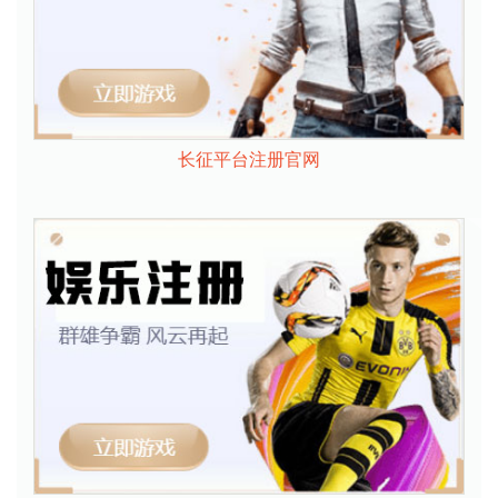
长征平台注册官网