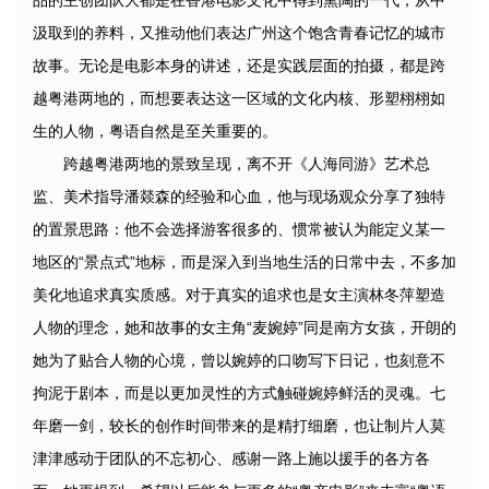
品的主创团队大都是在香港电影文化中得到熏陶的一代，从中
汲取到的养料，又推动他们表达广州这个饱含青春记忆的城市
故事。无论是电影本身的讲述，还是实践层面的拍摄，都是跨
越粤港两地的，而想要表达这一区域的文化内核、形塑栩栩如
生的人物，粤语自然是至关重要的。
跨越粤港两地的景致呈现，离不开《人海同游》艺术总
监、美术指导潘燚森的经验和心血，他与现场观众分享了独特
的置景思路：他不会选择游客很多的、惯常被认为能定义某一
地区的“景点式”地标，而是深入到当地生活的日常中去，不多加
美化地追求真实质感。对于真实的追求也是女主演林冬萍塑造
人物的理念，她和故事的女主角“麦婉婷”同是南方女孩，开朗的
她为了贴合人物的心境，曾以婉婷的口吻写下日记，也刻意不
拘泥于剧本，而是以更加灵性的方式触碰婉婷鲜活的灵魂。七
年磨一剑，较长的创作时间带来的是精打细磨，也让制片人莫
津津感动于团队的不忘初心、感谢一路上施以援手的各方各