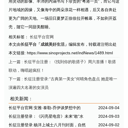
用灵动的影像、丰沛的内涵书写下珍贵的“粤港一页”，而它与这
片地域的因缘，又像海中的两朵浪花一样相遇，后又各自奔赴
更为广阔的天地。一场旧日夏梦正徐徐拉开帷幕，不如剥开荔
壳，随它一同甜美酣睡。
相关标签：
长征平台官网
本文由
长征平台「成就美好生活」
编辑发布，转载请注明出处
本文链接: https://www.sinoprojects.net/indNews/1489.html
上一篇
: 长征平台注册：《找到你的歌搭子》周六首播！歌搭
联动，嗨唱超疯狂！
下一篇
: 长征注册登录:“古典第一美女”何晴角色盘点 她是唯一
演遍四大名著的女演员
相关新闻：
长征平台官网:安雅·泰勒-乔伊谈梦想中的
2024-09-04
长征注册登录：《闪亮星电音》未来“敢”水
2024-09-03
长征注册登录:杨洋上城士八月刊封面，自然
2024-09-02