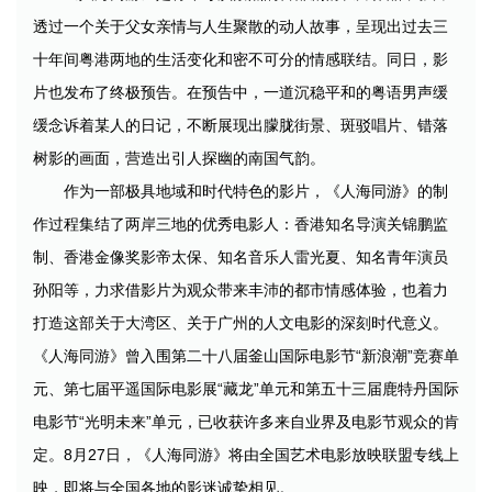
透过一个关于父女亲情与人生聚散的动人故事，呈现出过去三
十年间粤港两地的生活变化和密不可分的情感联结。同日，影
片也发布了终极预告。在预告中，一道沉稳平和的粤语男声缓
缓念诉着某人的日记，不断展现出朦胧街景、斑驳唱片、错落
树影的画面，营造出引人探幽的南国气韵。
作为一部极具地域和时代特色的影片，《人海同游》的制
作过程集结了两岸三地的优秀电影人：香港知名导演关锦鹏监
制、香港金像奖影帝太保、知名音乐人雷光夏、知名青年演员
孙阳等，力求借影片为观众带来丰沛的都市情感体验，也着力
打造这部关于大湾区、关于广州的人文电影的深刻时代意义。
《人海同游》曾入围第二十八届釜山国际电影节“新浪潮”竞赛单
元、第七届平遥国际电影展“藏龙”单元和第五十三届鹿特丹国际
电影节“光明未来”单元，已收获许多来自业界及电影节观众的肯
定。8月27日，《人海同游》将由全国艺术电影放映联盟专线上
映，即将与全国各地的影迷诚挚相见。