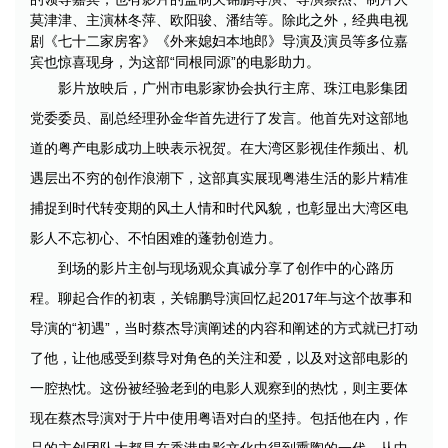
莫津津、主演林冬萍、欧阳骏、潘结等。除此之外，经典电视
剧《七十二家房客》《外来媳妇本地郎》导演及演员等多位嘉
宾也惊喜现身，为这部“同根同源”的电影助力。
影片放映后，广州市电影家协会执行主席、珠江电影集团
党委委员、副总经理孙金华首先进行了发言。他首先对这部地
道的粤产电影成功上映表示祝贺。在大湾区影视佳作频出、机
遇层出不穷的创作浪潮下，这部真实展现粤港生活的影片精准
捕捉到时代转变期的风土人情和时代风貌，也彰显出大湾区电
影人不忘初心、不怕困难的蓬勃创造力。
到场的影片主创与现场观众真诚分享了创作中的心路历
程。聊起合作的初衷，关锦鹏导演回忆起2017年与这个故事和
导演的“初遇”，当时蔡杰导演阐述的内容和阐述的方式就已打动
了他，让他感受到蔡导对角色的关注和爱，以及对这部电影的
一腔热忱。这份被经验老到的电影人观察到的热忱，则主要体
现在蔡杰导演对于片中使用粤语对白的坚持。包括他在内，作