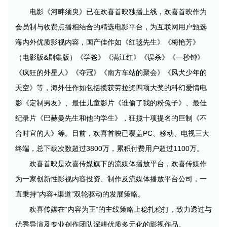
电影《河畔须臾》已在欢喜首映独播上线，欢喜首映作为
会员制与收费点播相结合的精选电影平台，为互联网用户甄选
海内外优质影视内容，国产佳作如《红毯先生》《梅艳芳》
（电影版&剧集版）《学爸》《满江红》《误杀》《一秒钟》
《疯狂的外星人》《夺冠》《南方车站的聚会》《风犬少年的
天空》等，海外佳作如包括揽获劳拉奖四项大奖的科幻爱情电
影《定制男友》、最佳儿童影片《谁偷了我的粉兔子》、最佳
纪录片《巴赫曼先生和他的学生》，狂揽十项提名的巨制《不
合时宜的人》等。目前，欢喜首映已覆盖PC、移动、电视三大
终端，总下载次数超过3800万，累积付费用户超过1100万。
欢喜首映是欢喜传媒旗下的流媒体播放平台，欢喜传媒作
为一家创新性影视内容投资、制作及流媒体播放平台公司，一
直秉持“内容+渠道”双轮驱动的发展策略。
欢喜传媒在“内容为王”的主线策略上稳扎稳打，致力透过与
优秀导演及专业创作团队深耕优质多元化的影视作品。