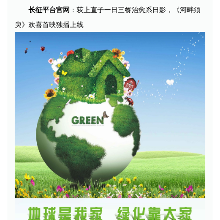
长征平台官网
：荻上直子一日三餐治愈系日影，《河畔须
臾》欢喜首映独播上线