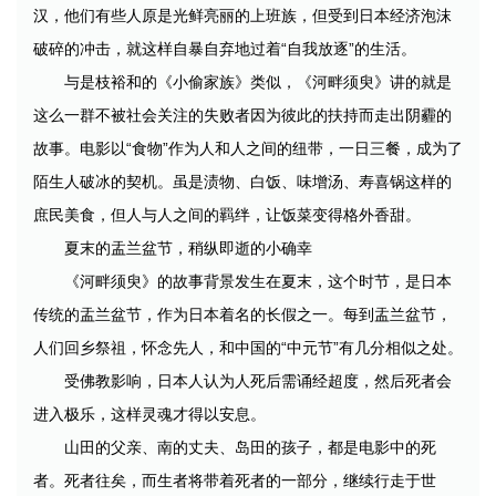
汉，他们有些人原是光鲜亮丽的上班族，但受到日本经济泡沫
破碎的冲击，就这样自暴自弃地过着“自我放逐”的生活。
与是枝裕和的《小偷家族》类似，《河畔须臾》讲的就是
这么一群不被社会关注的失败者因为彼此的扶持而走出阴霾的
故事。电影以“食物”作为人和人之间的纽带，一日三餐，成为了
陌生人破冰的契机。虽是渍物、白饭、味增汤、寿喜锅这样的
庶民美食，但人与人之间的羁绊，让饭菜变得格外香甜。
夏末的盂兰盆节，稍纵即逝的小确幸
《河畔须臾》的故事背景发生在夏末，这个时节，是日本
传统的盂兰盆节，作为日本着名的长假之一。每到盂兰盆节，
人们回乡祭祖，怀念先人，和中国的“中元节”有几分相似之处。
受佛教影响，日本人认为人死后需诵经超度，然后死者会
进入极乐，这样灵魂才得以安息。
山田的父亲、南的丈夫、岛田的孩子，都是电影中的死
者。死者往矣，而生者将带着死者的一部分，继续行走于世