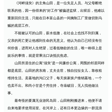
《河畔须臾》的主角山田，是一位失足人员。与父母断绝
联系的他，因一份得来的“好工作”被骗进监狱，出狱后，他难以
重新回归主流，只能在日本富山县的一间腌制工厂里做切割乌
贼的底层工作。
不能被认可的山田，薪水低微，在社会上也找不到归属，
父亲的死亡更让他感到生命的无意义。他认为自己已经没有任
何价值，进而对人生绝望，过着低物欲的生活，唯一称得上是
娱乐的事情，就是背乘法口诀抵抗焦虑。
山田所居住的公寓“须臾”是一间廉价公寓，周围的邻居同样
都是底层。山田的房东南，丈夫去世，独自拉扯女儿，靠收租
维持生活。卖墓地的沟口父子，每天挨家挨户推销墓地，一个
也卖不出。和尚小甘是个穷住持，寺庙破旧，无人找他做法
事。
最奇怪的要属无业游民岛田，山田刚刚搬进来，他便不请
自来地要求使用浴室。在河岸上，还有日本更边缘的一群流浪