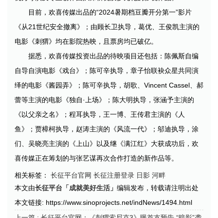
目前，欢喜传媒出品的“2024暑期档豆瓣开分第一”影片
《从21世纪安全撤离》；由顾长卫执导，葛优、王俊凯主演的
电影《刺猬》均在影院热映，且票房均已破亿。
据悉，欢喜传媒投资出品的待映项目还包括：陈佩斯自编
自导自演电影《戏台》；陈可辛执导，章子怡联袂众星共同演
绎的电影《酱园弄》；陈可辛执导，胡歌、Vincent Cassel、郝
蕾等主演的电影《独自·上场》；陈大明执导，张涵予主演的
《以父亲之名》；程耳执导，王一博、王传君主演的《人
鱼》；贾樟柯执导，赵涛主演的《风流一代》；邬迪执导，涂
们、吴晓亮主演的《上山》以及继《满江红》大获成功后，欢
喜传媒正在筹划的与张艺谋再次合作打造的新作品等。
相关标签：
长征平台官网
长征注册登录
日影
河畔
本文由
长征平台「成就美好生活」
编辑发布，转载请注明出处
本文链接: https://www.sinoprojects.net/indNews/1494.html
上一篇
: 长征平台官网：《刺猬索尼克3》曝首支预告 “暗影”袭