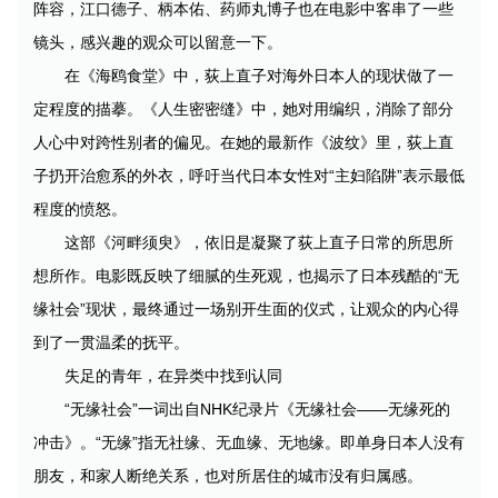
阵容，江口德子、柄本佑、药师丸博子也在电影中客串了一些
镜头，感兴趣的观众可以留意一下。
在《海鸥食堂》中，荻上直子对海外日本人的现状做了一
定程度的描摹。《人生密密缝》中，她对用编织，消除了部分
人心中对跨性别者的偏见。在她的最新作《波纹》里，荻上直
子扔开治愈系的外衣，呼吁当代日本女性对“主妇陷阱”表示最低
程度的愤怒。
这部《河畔须臾》，依旧是凝聚了荻上直子日常的所思所
想所作。电影既反映了细腻的生死观，也揭示了日本残酷的“无
缘社会”现状，最终通过一场别开生面的仪式，让观众的内心得
到了一贯温柔的抚平。
失足的青年，在异类中找到认同
“无缘社会”一词出自NHK纪录片《无缘社会——无缘死的
冲击》。“无缘”指无社缘、无血缘、无地缘。即单身日本人没有
朋友，和家人断绝关系，也对所居住的城市没有归属感。