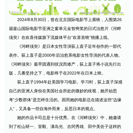
2024年8月30日，曾在北京国际电影节上展映，入围第26
届釜山国际电影节亚洲之窗单元金智奭奖的日式治愈片《河畔
须臾》在欢喜传媒旗下流媒体平台“欢喜首映”独播上线。
《河畔须臾》是日本女性导演荻上直子近年创作的一部代
表作。荻上直子是2000年后治愈系电影女性导演的代表人物。
《河畔须臾》最早因遇到状况而难产，荻上直子将小说先行出
版，几番坚持之下，电影终于在2022年在日本上映。
荻上直子1994年赴美国学习电影。学习时，荻上直子深感
自己的亚洲人身份在美国社会所处的微妙的歧视，她开始思
考“少数群体”是怎样生活的。因而她的电影总在描述这些“边缘
人”，又具备一些自海外而来，反思日本的视点。
她的作品卡司总是十分优秀。在《河畔须臾》中，她邀请
到了松山研一、室毅、满岛光、吉冈秀雄、田中美佐子这样的