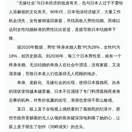
“无缘社会”与日本经济的低迷有关，也与日本人过于不爱给
人添麻烦的文化有关。90年代，日本泡沫经济破灭，大量工作
机会消失，女性被倒逼回家庭，寻找高收入男性结婚。而难以
达到女性结婚标准的男性比比皆是，直接导致日本结婚率下
降。
据2020年数据，男性“终身未婚人数”约为28%，女性约为
18%，创历史新高。到2030年，每三个日本男性里，就有一个
终身未婚。无法结婚的单身人在社会中漂流，没有家庭，又淡
漠亲缘，导致日本老人们也落得无人照顾的地步。
单身、老龄化、无缘社会的出现，使得日本孤独死、自杀
的现状变得越来越普遍。日本不仅涌现了专门料理孤独死者身
后事的机构，对售价低廉的凶宅，渐渐也变得不那么敏感。
某日，荻上直子在电视上偶然看到了孤独死的纪录片。那
些市政所里躺着的无人认领的骨灰罐深深地刺痛了她的心，让
荻上直子萌生了创作《河畔须臾》的念头。