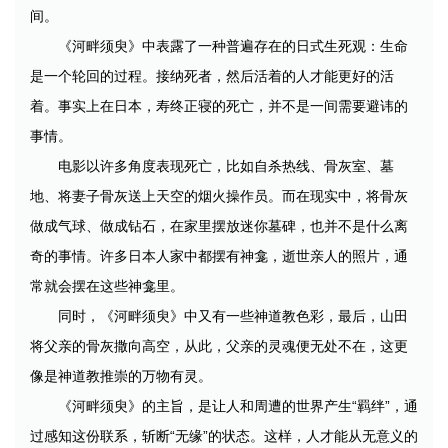
间。
《河畔须臾》中表露了一种普遍存在的日式生死观：生命
是一个轮回的过程。接纳死者，然后活着的人才能更好的活
着。事实上在日本，寿终正寝的死亡，并不是一间需要避讳的
事情。
电影以许多角度表现死亡，比如自杀热线、骨灰室、墓
地、将妻子骨灰送上天空的烟火操作员。而在现实中，将骨灰
做成气球、做成钻石，在家里摆放迷你墓碑，也并不是什么离
奇的事情。许多日本人家中都摆有神龛，逝世亲人的照片，通
常就会摆在这些神龛里。
同时，《河畔须臾》中又有一些神道教色彩，最后，山田
将父亲的骨灰撒向高空，从此，父亲的灵魂便无处不在，这更
像是神道教推崇的万物有灵。
《河畔须臾》的主旨，是让人和周遭的世界产生“羁绊”，通
过感知这份联系，斩断“无缘”的状态。这样，人才能从无意义的