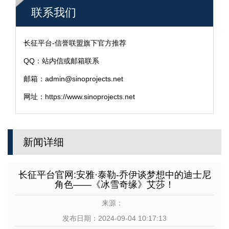
联系我们
长征平台-信誉联盟旗下官方推荐
QQ：站内信或邮箱联系
邮箱：admin@sinoprojects.net
网址：https://www.sinoprojects.net
新闻详细
长征平台官网:安雅·泰勒-乔伊谈梦想中的迪士尼
角色——《冰雪奇缘》艾莎！
来源：
发布日期：2024-09-04 10:17:13