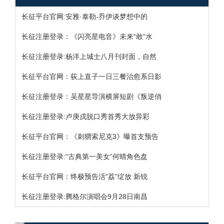
长征平台官网:安雅·泰勒-乔伊谈梦想中的
长征注册登录：《闪亮星电音》未来“敢”水
长征注册登录:杨洋上城士八月刊封面，自然
长征平台官网：荻上直子一日三餐治愈系日影
长征注册登录：吴星星导演横屏短剧《叛逆俏
长征注册登录:卢庚戌脱口秀首秀大放异彩
长征平台官网：《刺猬索尼克3》曝首支预告
长征注册登录:“古典第一美女”何晴角色盘
长征平台官网：终极预告活“荔”绽放 新锐
长征注册登录:腾格尔演唱会9月28日南昌