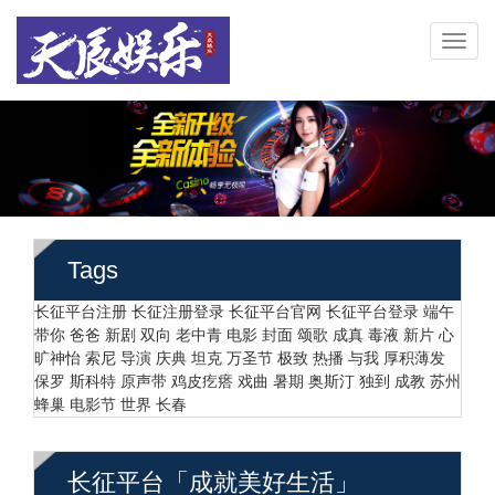
Tags
长征平台注册
长征注册登录
长征平台官网
长征平台登录
端午
带你
爸爸
新剧
双向
老中青
电影
封面
颂歌
成真
毒液
新片
心
旷神怡
索尼
导演
庆典
坦克
万圣节
极致
热播
与我
厚积薄发
保罗
斯科特
原声带
鸡皮疙瘩
戏曲
暑期
奥斯汀
独到
成教
苏州
蜂巢
电影节
世界
长春
长征平台「成就美好生活」