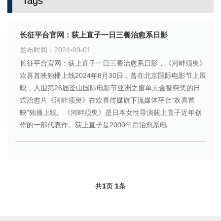
Tags
长征平台官网：荻上直子一日三餐治愈系日影
发布时间：2024-09-01
长征平台官网：荻上直子一日三餐治愈系日影，《河畔须臾》
欢喜首映独播上线2024年8月30日，曾在北京国际电影节上展
映，入围第26届釜山国际电影节亚洲之窗单元金智奭奖的日
式治愈片《河畔须臾》在欢喜传媒旗下流媒体平台“欢喜首
映”独播上线。《河畔须臾》是日本女性导演荻上直子近年创
作的一部代表作。荻上直子是2000年后治愈系电...
共
1
页
1
条