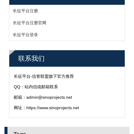
长征平台注册
长征平台注册官网
长征平台登录
联系我们
长征平台-信誉联盟旗下官方推荐
QQ：站内信或邮箱联系
邮箱：admin@sinoprojects.net
网址：https://www.sinoprojects.net