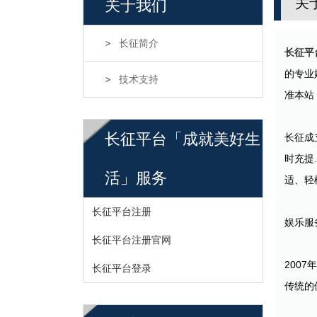
关
关于我们
长征简介
长征平
的专业
技术支持
准本站
长征平台「成就美好生
长征成
时充提
活」服务
适、轻
长征平台注册
娱乐服
长征平台注册官网
200
长征平台登录
传统的