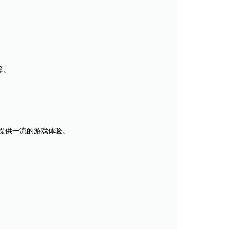
障。
提供一流的游戏体验。