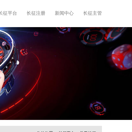
长征平台
长征注册
新闻中心
长征主管